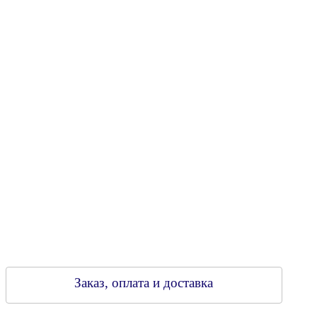
Юридический адрес: 213805, г. Бобруйск, пер. Расковой, 9
УНН 790313889
Свидетельство о регистрации
790313889 от 14.03.2006 г.
Регистрирующий орган: Бобруйский горисполком,
Зарегестрирован в торговом реестре 29.02.2016
Заказ, оплата и доставка