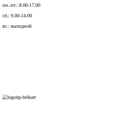
пн.-пт.: 8.00-17.00
сб.: 9.00-14.00
вс.: выходной
3.14zdc
Способы оплаты:
Безналичный банковский перевод
Наличными денежными средствами при самовывозе
Банковской пластиковой карточкой в режиме "онлайн"
АИС "Расчет" (ЕРИП)
Карты рассрочки:
Режим работы: