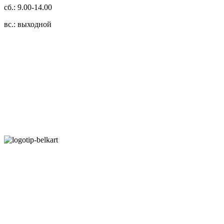
сб.: 9.00-14.00
вс.: выходной
3.14zdc
Способы оплаты:
Безналичный банковский перевод
Наличными денежными средствами при самовывозе
Банковской пластиковой карточкой в режиме "онлайн"
АИС "Расчет" (ЕРИП)
Карты рассрочки:
Режим работы:
Пн.-Пт.: 8.00-17.00