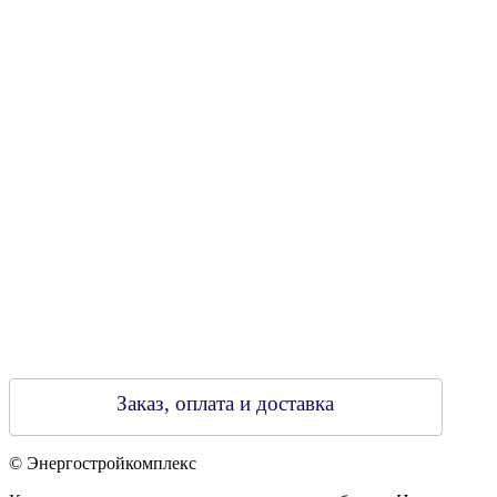
УНН 790313889
Свидетельство о регистрации
790313889 от 14.03.2006 г.
Регистрирующий орган: Бобруйский горисполком,
Зарегестрирован в торговом реестре 29.02.2016
Заказ, оплата и доставка
© Энергостройкомплекс