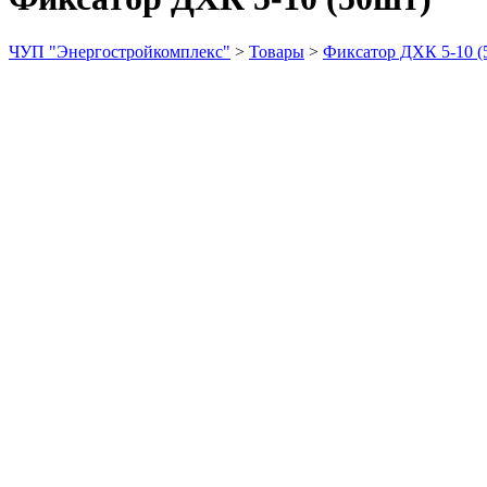
ЧУП "Энергостройкомплекс"
>
Товары
>
Фиксатор ДХК 5-10 (