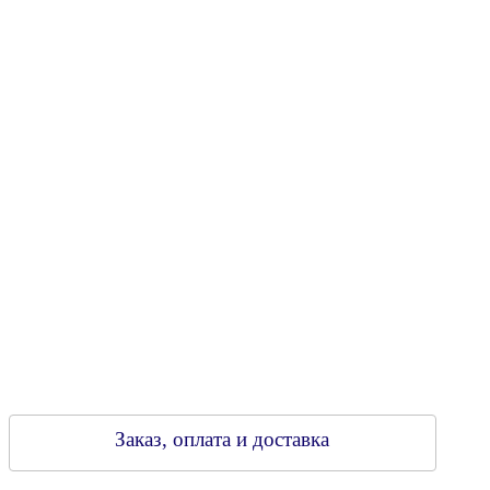
Юридический адрес: 213805, г. Бобруйск, пер. Расковой, 9
УНН 790313889
Свидетельство о регистрации
790313889 от 14.03.2006 г.
Регистрирующий орган: Бобруйский горисполком,
Зарегестрирован в торговом реестре 29.02.2016
Заказ, оплата и доставка