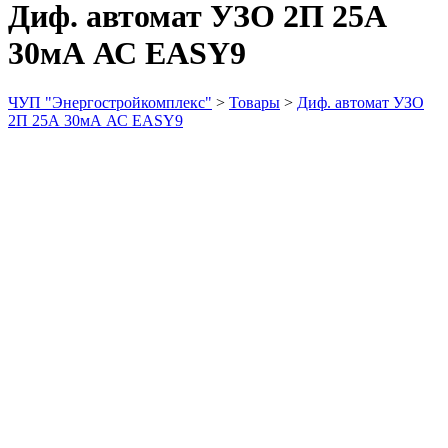
Диф. автомат УЗО 2П 25А
30мА АС EASY9
ЧУП "Энергостройкомплекс"
>
Товары
>
Диф. автомат УЗО
2П 25А 30мА АС EASY9