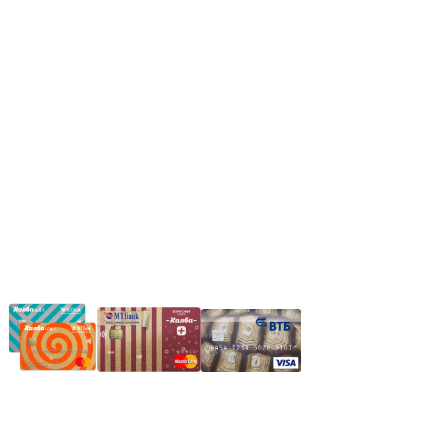
Сб: 9.00-14.00,
Вс.: Выходной.
*Прием заказа через корзину сайта, круглосуточно.
*Если интересуещего вас товара нет в наличии, свяжитесь с
нашим менеджером или оставьте сообщение по электронной
почте, в рабочее время ваше сообщение будет обработано.
Частное производственное унитарное предприятие
"Энергостройкомплекс"