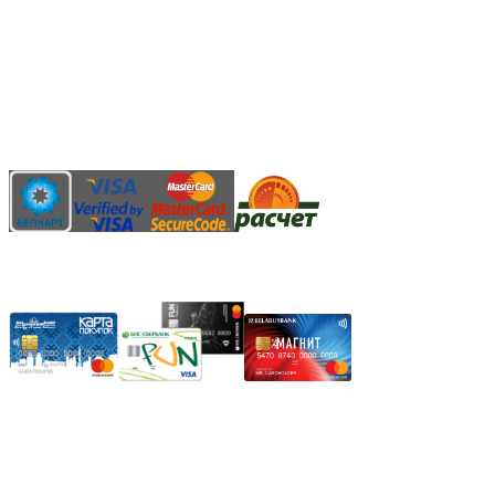
Безналичный банковский перевод
Наличными денежными средствами при самовывозе
Банковской пластиковой карточкой в режиме "онлайн"
АИС "Расчет" (ЕРИП)
Карты рассрочки:
Режим работы:
Пн.-Пт.: 8.00-17.00