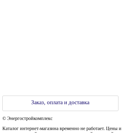
Свидетельство о регистрации
790313889 от 14.03.2006 г.
Регистрирующий орган: Бобруйский горисполком,
Зарегестрирован в торговом реестре 29.02.2016
Заказ, оплата и доставка
© Энергостройкомплекс
Каталог интернет-магазина временно не работает. Цены и