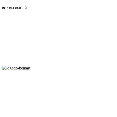
вс.: выходной
3.14zdc
Способы оплаты:
Безналичный банковский перевод
Наличными денежными средствами при самовывозе
Банковской пластиковой карточкой в режиме "онлайн"
АИС "Расчет" (ЕРИП)
Карты рассрочки:
Режим работы:
Пн.-Пт.: 8.00-17.00