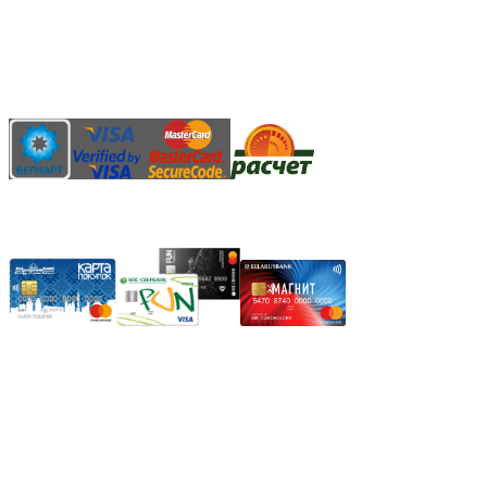
Наличными денежными средствами при самовывозе
Банковской пластиковой карточкой в режиме "онлайн"
АИС "Расчет" (ЕРИП)
Карты рассрочки:
Режим работы:
Пн.-Пт.: 8.00-17.00
Сб: 9.00-14.00,
Вс.: Выходной.