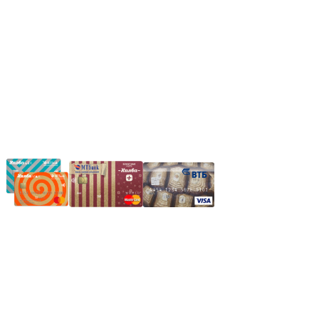
*Прием заказа через корзину сайта, круглосуточно.
*Если интересуещего вас товара нет в наличии, свяжитесь с н
Частное производственное унитарное предприятие "Энергостройкомплек
Юридический адрес: 213805, г. Бобруйск, пер. Расковой, 9
УНН 790313889
Свидетельство о регистрации