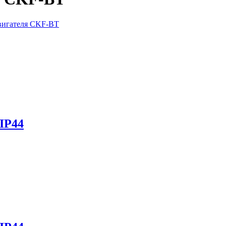
вигателя CKF-BT
IP44