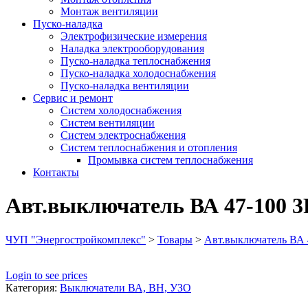
Монтаж вентиляции
Пуско-наладка
Электрофизические измерения
Наладка электрооборудования
Пуско-наладка теплоснабжения
Пуско-наладка холодоснабжения
Пуско-наладка вентиляции
Сервис и ремонт
Систем холодоснабжения
Систем вентиляции
Систем электроснабжения
Систем теплоснабжения и отопления
Промывка систем теплоснабжения
Контакты
Авт.выключатель ВА 47-100 3
ЧУП "Энергостройкомплекс"
>
Товары
>
Авт.выключатель ВА 
Login to see prices
Категория:
Выключатели ВА, ВН, УЗО