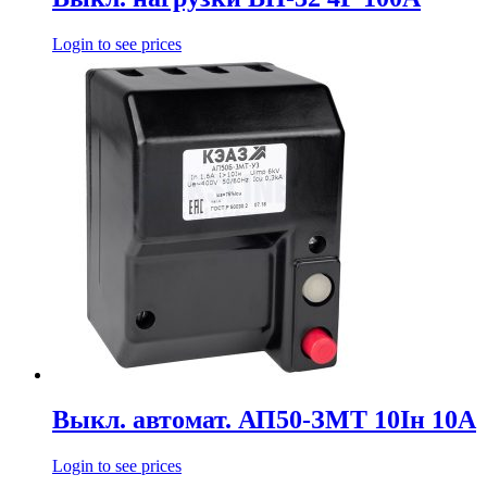
Login to see prices
Выкл. автомат. АП50-ЗМТ 10Iн 10А
Login to see prices