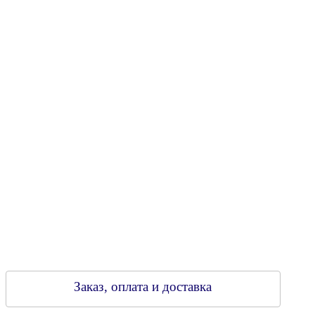
Юридический адрес: 213805, г. Бобруйск, пер. Расковой, 9
УНН 790313889
Свидетельство о регистрации
790313889 от 14.03.2006 г.
Регистрирующий орган: Бобруйский горисполком,
Зарегестрирован в торговом реестре 29.02.2016
Заказ, оплата и доставка