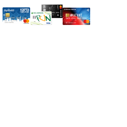
Режим работы:
Пн.-Пт.: 8.00-17.00
Сб: 9.00-14.00,
Вс.: Выходной.
*Прием заказа через корзину сайта, круглосуточно.
*Если интересуещего вас товара нет в наличии, свяжитесь с
нашим менеджером или оставьте сообщение по электронной
почте, в рабочее время ваше сообщение будет обработано.