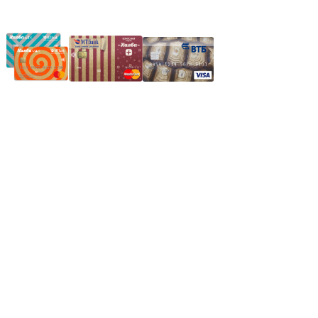
Частное производственное унитарное предприятие
"Энергостройкомплекс"
Юридический адрес: 213805, г. Бобруйск, пер. Расковой, 9
УНН 790313889
Свидетельство о регистрации
790313889 от 14.03.2006 г.
Регистрирующий орган: Бобруйский горисполком,
Зарегестрирован в торговом реестре 29.02.2016