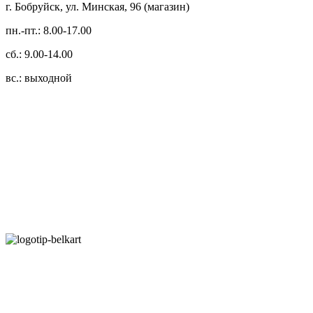
г. Бобруйск, ул. Минская, 96 (магазин)
пн.-пт.: 8.00-17.00
сб.: 9.00-14.00
вс.: выходной
3.14zdc
Способы оплаты:
Безналичный банковский перевод
Наличными денежными средствами при самовывозе
Банковской пластиковой карточкой в режиме "онлайн"
АИС "Расчет" (ЕРИП)
Карты рассрочки: