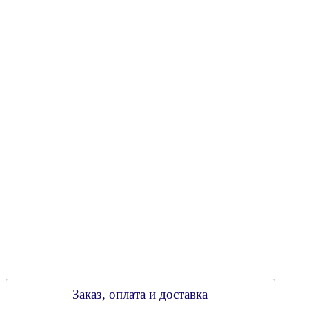
Юридический адрес: 213805, г. Бобруйск, пер. Расковой, 9
УНН 790313889
Свидетельство о регистрации
790313889 от 14.03.2006 г.
Регистрирующий орган: Бобруйский горисполком,
Зарегестрирован в торговом реестре 29.02.2016
Заказ, оплата и доставка