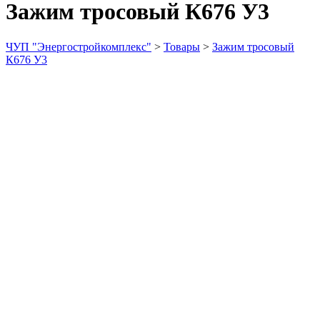
Зажим тросовый К676 У3
ЧУП "Энергостройкомплекс"
>
Товары
>
Зажим тросовый
К676 У3