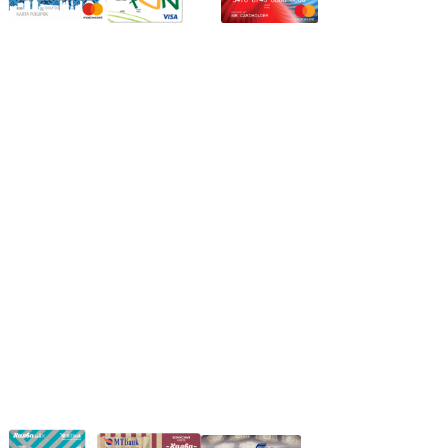
Режим работы:
Пн.-Пт.: 8.00-17.00
Сб: 9.00-14.00,
Вс.: Выходной.
*Прием заказа через корзину сайта, круглосуточно.
*Если интересуещего вас товара нет в наличии, свяжитесь с
нашим менеджером или оставьте сообщение по электронной
почте, в рабочее время ваше сообщение будет обработано.