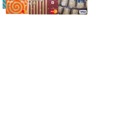
Частное производственное унитарное предприятие
"Энергостройкомплекс"
Юридический адрес: 213805, г. Бобруйск, пер. Расковой, 9
УНН 790313889
Свидетельство о регистрации
790313889 от 14.03.2006 г.
Регистрирующий орган: Бобруйский горисполком,
Зарегестрирован в торговом реестре 29.02.2016