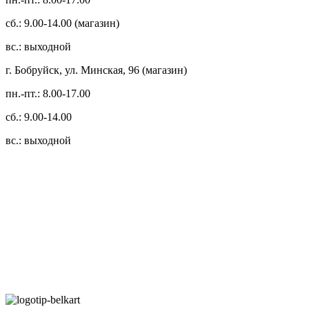
сб.: 9.00-14.00 (магазин)
вс.: выходной
г. Бобруйск, ул. Минская, 96 (магазин)
пн.-пт.: 8.00-17.00
сб.: 9.00-14.00
вс.: выходной
3.14zdc
Способы оплаты:
Безналичный банковский перевод
Наличными денежными средствами при самовывозе
Банковской пластиковой карточкой в режиме "онлайн"
АИС "Расчет" (ЕРИП)