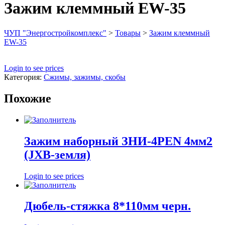
Зажим клеммный EW-35
ЧУП "Энергостройкомплекс"
>
Товары
>
Зажим клеммный
EW-35
Login to see prices
Категория:
Сжимы, зажимы, скобы
Похожие
Зажим наборный ЗНИ-4PEN 4мм2
(JXB-земля)
Login to see prices
Дюбель-стяжка 8*110мм черн.