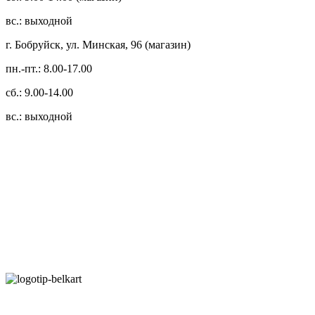
вс.: выходной
г. Бобруйск, ул. Минская, 96 (магазин)
пн.-пт.: 8.00-17.00
сб.: 9.00-14.00
вс.: выходной
3.14zdc
Способы оплаты:
Безналичный банковский перевод
Наличными денежными средствами при самовывозе
Банковской пластиковой карточкой в режиме "онлайн"
АИС "Расчет" (ЕРИП)
Карты рассрочки: