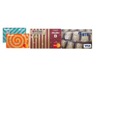
Частное производственное унитарное предприятие
"Энергостройкомплекс"
Юридический адрес: 213805, г. Бобруйск, пер. Расковой, 9
УНН 790313889
Свидетельство о регистрации
790313889 от 14.03.2006 г.
Регистрирующий орган: Бобруйский горисполком,
Зарегестрирован в торговом реестре 29.02.2016