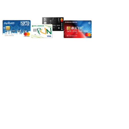
Карты рассрочки:
Режим работы:
Пн.-Пт.: 8.00-17.00
Сб: 9.00-14.00,
Вс.: Выходной.
*Прием заказа через корзину сайта, круглосуточно.
*Если интересуещего вас товара нет в наличии, свяжитесь с
нашим менеджером или оставьте сообщение по электронной
почте, в рабочее время ваше сообщение будет обработано.