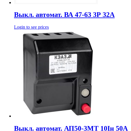
Выкл. автомат. ВА 47-63 3Р 32А
Login to see prices
Выкл. автомат. АП50-3МТ 10Iн 50А