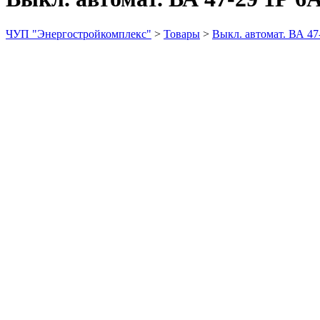
ЧУП "Энергостройкомплекс"
>
Товары
>
Выкл. автомат. ВА 47