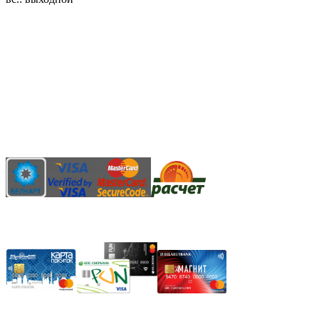
3.14zdc
Способы оплаты:
Безналичный банковский перевод
Наличными денежными средствами при самовывозе
Банковской пластиковой карточкой в режиме "онлайн"
АИС "Расчет" (ЕРИП)
Карты рассрочки:
Режим работы: