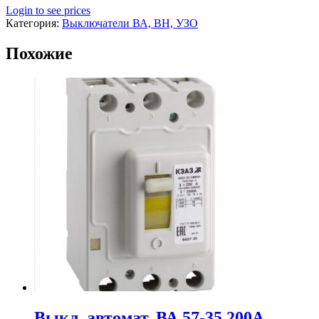
Login to see prices
Категория:
Выключатели ВА, ВН, УЗО
Похожие
Выкл. автомат. ВА 57-35 200А