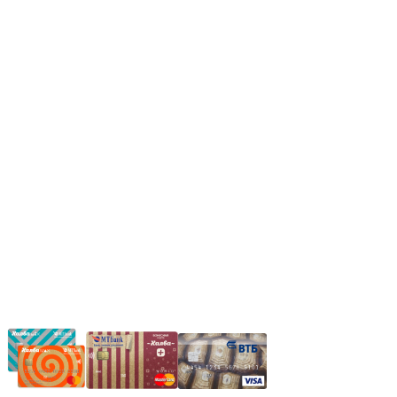
Пн.-Пт.: 8.00-17.00
Сб: 9.00-14.00,
Вс.: Выходной.
*Прием заказа через корзину сайта, круглосуточно.
*Если интересуещего вас товара нет в наличии, свяжитесь с
нашим менеджером или оставьте сообщение по электронной
почте, в рабочее время ваше сообщение будет обработано.