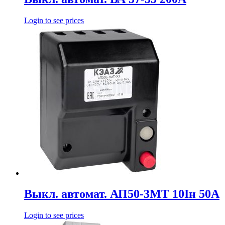
Login to see prices
Выкл. автомат. АП50-3МТ 10Iн 50А
Login to see prices