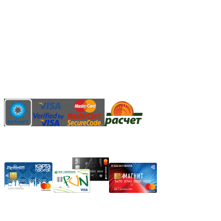
3.14zdc
Способы оплаты:
Безналичный банковский перевод
Наличными денежными средствами при самовывозе
Банковской пластиковой карточкой в режиме "онлайн"
АИС "Расчет" (ЕРИП)
Карты рассрочки:
Режим работы: