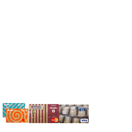
Пн.-Пт.: 8.00-17.00
Сб: 9.00-14.00,
Вс.: Выходной.
*Прием заказа через корзину сайта, круглосуточно.
*Если интересуещего вас товара нет в наличии, свяжитесь с
нашим менеджером или оставьте сообщение по электронной
почте, в рабочее время ваше сообщение будет обработано.