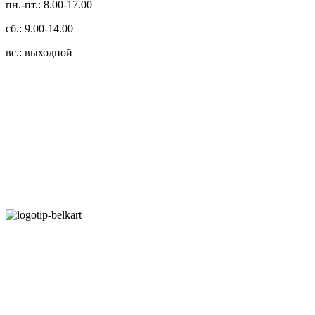
пн.-пт.: 8.00-17.00
сб.: 9.00-14.00
вс.: выходной
3.14zdc
Способы оплаты:
Безналичный банковский перевод
Наличными денежными средствами при самовывозе
Банковской пластиковой карточкой в режиме "онлайн"
АИС "Расчет" (ЕРИП)
Карты рассрочки:
Режим работы: