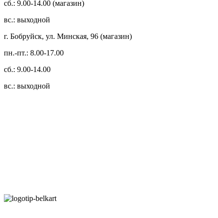
сб.: 9.00-14.00 (магазин)
вс.: выходной
г. Бобруйск, ул. Минская, 96 (магазин)
пн.-пт.: 8.00-17.00
сб.: 9.00-14.00
вс.: выходной
3.14zdc
Способы оплаты:
Безналичный банковский перевод
Наличными денежными средствами при самовывозе
Банковской пластиковой карточкой в режиме "онлайн"
АИС "Расчет" (ЕРИП)
Карты рассрочки: