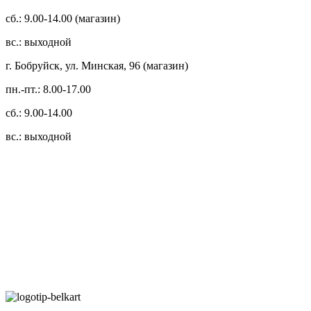
сб.: 9.00-14.00 (магазин)
вс.: выходной
г. Бобруйск, ул. Минская, 96 (магазин)
пн.-пт.: 8.00-17.00
сб.: 9.00-14.00
вс.: выходной
3.14zdc
Способы оплаты:
Безналичный банковский перевод
Наличными денежными средствами при самовывозе
Банковской пластиковой карточкой в режиме "онлайн"
АИС "Расчет" (ЕРИП)