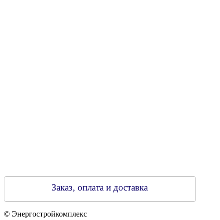
УНН 790313889
Свидетельство о регистрации
790313889 от 14.03.2006 г.
Регистрирующий орган: Бобруйский горисполком,
Зарегестрирован в торговом реестре 29.02.2016
Заказ, оплата и доставка
© Энергостройкомплекс