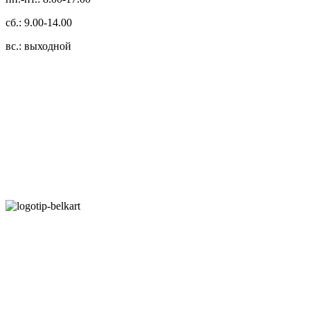
сб.: 9.00-14.00
вс.: выходной
3.14zdc
Способы оплаты:
Безналичный банковский перевод
Наличными денежными средствами при самовывозе
Банковской пластиковой карточкой в режиме "онлайн"
АИС "Расчет" (ЕРИП)
Карты рассрочки:
Режим работы: