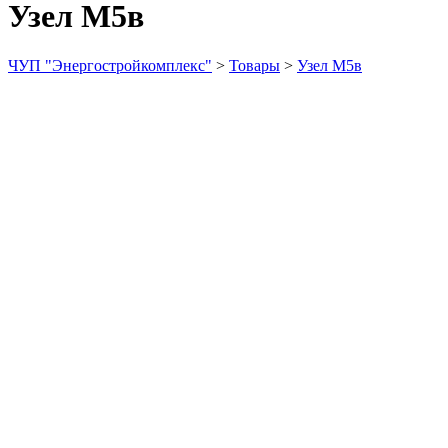
Узел М5в
ЧУП "Энергостройкомплекс"
>
Товары
>
Узел М5в