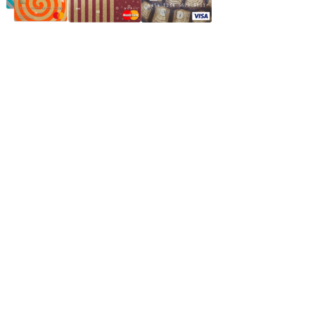
Частное производственное унитарное предприятие
"Энергостройкомплекс"
Юридический адрес: 213805, г. Бобруйск, пер. Расковой, 9
УНН 790313889
Свидетельство о регистрации
790313889 от 14.03.2006 г.
Регистрирующий орган: Бобруйский горисполком,
Зарегестрирован в торговом реестре 29.02.2016