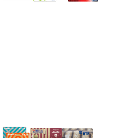
Режим работы:
Пн.-Пт.: 8.00-17.00
Сб: 9.00-14.00,
Вс.: Выходной.
*Прием заказа через корзину сайта, круглосуточно.
*Если интересуещего вас товара нет в наличии, свяжитесь с
нашим менеджером или оставьте сообщение по электронной
почте, в рабочее время ваше сообщение будет обработано.