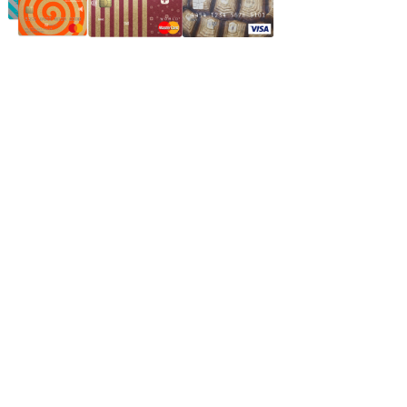
Частное производственное унитарное предприятие
"Энергостройкомплекс"
Юридический адрес: 213805, г. Бобруйск, пер. Расковой, 9
УНН 790313889
Свидетельство о регистрации
790313889 от 14.03.2006 г.
Регистрирующий орган: Бобруйский горисполком,
Зарегестрирован в торговом реестре 29.02.2016