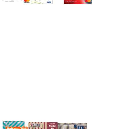
Режим работы:
Пн.-Пт.: 8.00-17.00
Сб: 9.00-14.00,
Вс.: Выходной.
*Прием заказа через корзину сайта, круглосуточно.
*Если интересуещего вас товара нет в наличии, свяжитесь с
нашим менеджером или оставьте сообщение по электронной
почте, в рабочее время ваше сообщение будет обработано.