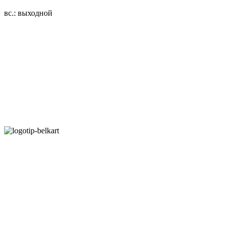
вс.: выходной
3.14zdc
Способы оплаты:
Безналичный банковский перевод
Наличными денежными средствами при самовывозе
Банковской пластиковой карточкой в режиме "онлайн"
АИС "Расчет" (ЕРИП)
Карты рассрочки:
Режим работы:
Пн.-Пт.: 8.00-17.00
Сб: 9.00-14.00,