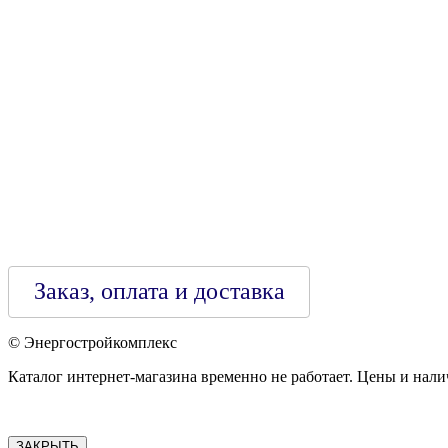
790313889 от 14.03.2006 г.
Регистрирующий орган: Бобруйский горисполком,
Зарегестрирован в торговом реестре 29.02.2016
Заказ, оплата и доставка
© Энергостройкомплекс
Каталог интернет-магазина временно не работает. Цены и нали
ЗАКРЫТЬ