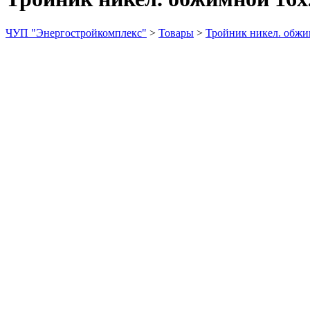
ЧУП "Энергостройкомплекс"
>
Товары
>
Тройник никел. обжи