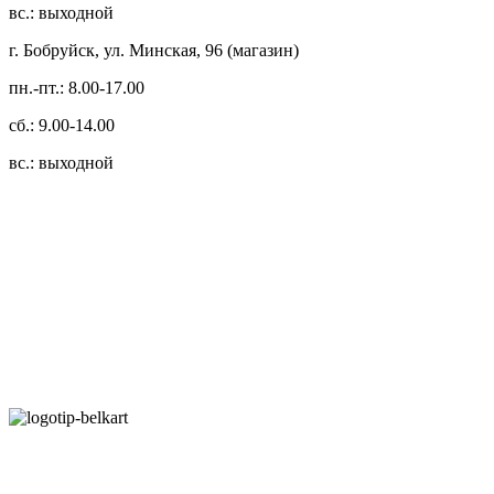
вс.: выходной
г. Бобруйск, ул. Минская, 96 (магазин)
пн.-пт.: 8.00-17.00
сб.: 9.00-14.00
вс.: выходной
3.14zdc
Способы оплаты:
Безналичный банковский перевод
Наличными денежными средствами при самовывозе
Банковской пластиковой карточкой в режиме "онлайн"
АИС "Расчет" (ЕРИП)
Карты рассрочки: