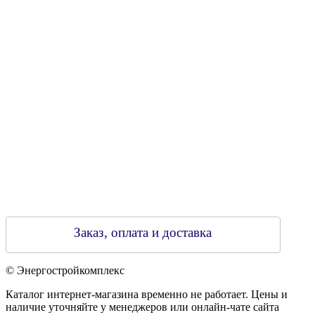
Свидетельство о регистрации
790313889 от 14.03.2006 г.
Регистрирующий орган: Бобруйский горисполком,
Зарегестрирован в торговом реестре 29.02.2016
Заказ, оплата и доставка
© Энергостройкомплекс
Каталог интернет-магазина временно не работает. Цены и
наличие уточняйте у менеджеров или онлайн-чате сайта