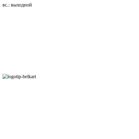
вс.: выходной
3.14zdc
Способы оплаты:
Безналичный банковский перевод
Наличными денежными средствами при самовывозе
Банковской пластиковой карточкой в режиме "онлайн"
АИС "Расчет" (ЕРИП)
Карты рассрочки:
Режим работы:
Пн.-Пт.: 8.00-17.00
Сб: 9.00-14.00,