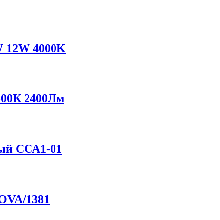
W 12W 4000K
500К 2400Лм
ый ССА1-01
OVA/1381