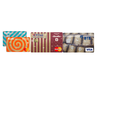
Частное производственное унитарное предприятие
"Энергостройкомплекс"
Юридический адрес: 213805, г. Бобруйск, пер. Расковой, 9
УНН 790313889
Свидетельство о регистрации
790313889 от 14.03.2006 г.
Регистрирующий орган: Бобруйский горисполком,
Зарегестрирован в торговом реестре 29.02.2016