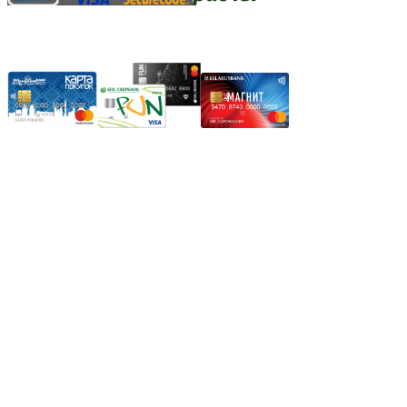
Карты рассрочки:
Режим работы:
Пн.-Пт.: 8.00-17.00
Сб: 9.00-14.00,
Вс.: Выходной.
*Прием заказа через корзину сайта, круглосуточно.
*Если интересуещего вас товара нет в наличии, свяжитесь с
нашим менеджером или оставьте сообщение по электронной
почте, в рабочее время ваше сообщение будет обработано.