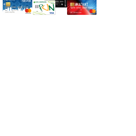
Режим работы:
Пн.-Пт.: 8.00-17.00
Сб: 9.00-14.00,
Вс.: Выходной.
*Прием заказа через корзину сайта, круглосуточно.
*Если интересуещего вас товара нет в наличии, свяжитесь с
нашим менеджером или оставьте сообщение по электронной
почте, в рабочее время ваше сообщение будет обработано.