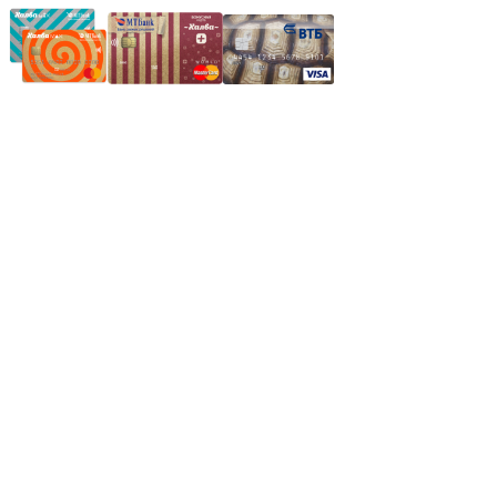
Частное производственное унитарное предприятие
"Энергостройкомплекс"
Юридический адрес: 213805, г. Бобруйск, пер. Расковой, 9
УНН 790313889
Свидетельство о регистрации
790313889 от 14.03.2006 г.
Регистрирующий орган: Бобруйский горисполком,
Зарегестрирован в торговом реестре 29.02.2016