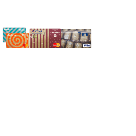
Частное производственное унитарное предприятие
"Энергостройкомплекс"
Юридический адрес: 213805, г. Бобруйск, пер. Расковой, 9
УНН 790313889
Свидетельство о регистрации
790313889 от 14.03.2006 г.
Регистрирующий орган: Бобруйский горисполком,
Зарегестрирован в торговом реестре 29.02.2016