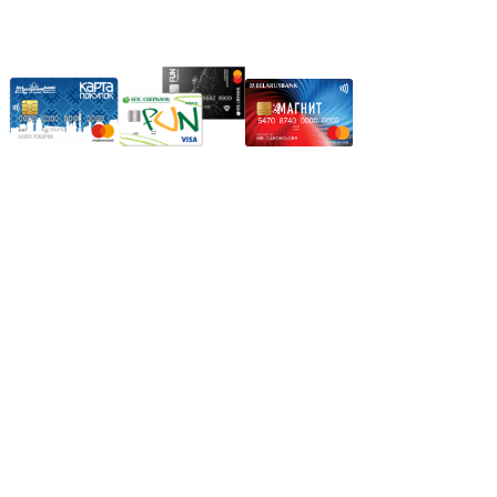
Карты рассрочки:
Режим работы:
Пн.-Пт.: 8.00-17.00
Сб: 9.00-14.00,
Вс.: Выходной.
*Прием заказа через корзину сайта, круглосуточно.
*Если интересуещего вас товара нет в наличии, свяжитесь с
нашим менеджером или оставьте сообщение по электронной
почте, в рабочее время ваше сообщение будет обработано.