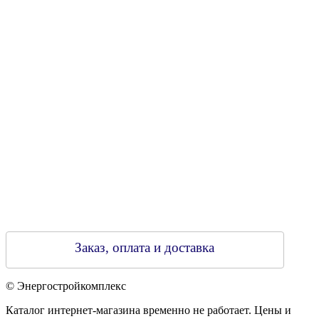
Свидетельство о регистрации
790313889 от 14.03.2006 г.
Регистрирующий орган: Бобруйский горисполком,
Зарегестрирован в торговом реестре 29.02.2016
Заказ, оплата и доставка
© Энергостройкомплекс
Каталог интернет-магазина временно не работает. Цены и