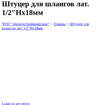
Штуцер для шлангов лат.
1/2″Нх18мм
ЧУП "Энергостройкомплекс"
>
Товары
>
Штуцер для
шлангов лат. 1/2″Нх18мм
Login to see prices