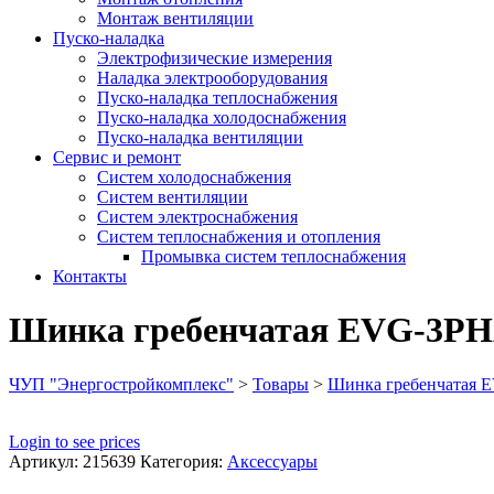
Монтаж вентиляции
Пуско-наладка
Электрофизические измерения
Наладка электрооборудования
Пуско-наладка теплоснабжения
Пуско-наладка холодоснабжения
Пуско-наладка вентиляции
Сервис и ремонт
Систем холодоснабжения
Систем вентиляции
Систем электроснабжения
Систем теплоснабжения и отопления
Промывка систем теплоснабжения
Контакты
Шинка гребенчатая EVG-3PHAS
ЧУП "Энергостройкомплекс"
>
Товары
>
Шинка гребенчатая E
Login to see prices
Артикул:
215639
Категория:
Аксессуары