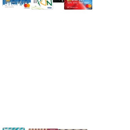
Режим работы:
Пн.-Пт.: 8.00-17.00
Сб: 9.00-14.00,
Вс.: Выходной.
*Прием заказа через корзину сайта, круглосуточно.
*Если интересуещего вас товара нет в наличии, свяжитесь с
нашим менеджером или оставьте сообщение по электронной
почте, в рабочее время ваше сообщение будет обработано.