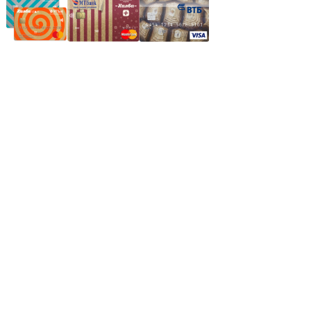
Частное производственное унитарное предприятие
"Энергостройкомплекс"
Юридический адрес: 213805, г. Бобруйск, пер. Расковой, 9
УНН 790313889
Свидетельство о регистрации
790313889 от 14.03.2006 г.
Регистрирующий орган: Бобруйский горисполком,
Зарегестрирован в торговом реестре 29.02.2016