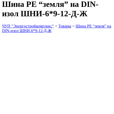
Шина PE “земля” на DIN-
изол ШНИ-6*9-12-Д-Ж
ЧУП "Энергостройкомплекс"
>
Товары
>
Шина PE “земля” на
DIN-изол ШНИ-6*9-12-Д-Ж