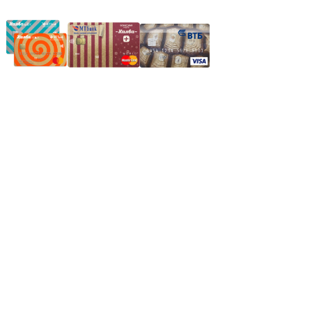
Частное производственное унитарное предприятие
"Энергостройкомплекс"
Юридический адрес: 213805, г. Бобруйск, пер. Расковой, 9
УНН 790313889
Свидетельство о регистрации
790313889 от 14.03.2006 г.
Регистрирующий орган: Бобруйский горисполком,
Зарегестрирован в торговом реестре 29.02.2016