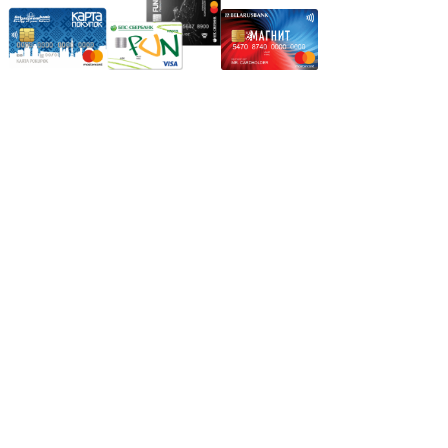
Режим работы:
Пн.-Пт.: 8.00-17.00
Сб: 9.00-14.00,
Вс.: Выходной.
*Прием заказа через корзину сайта, круглосуточно.
*Если интересуещего вас товара нет в наличии, свяжитесь с
нашим менеджером или оставьте сообщение по электронной
почте, в рабочее время ваше сообщение будет обработано.