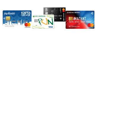
Режим работы:
Пн.-Пт.: 8.00-17.00
Сб: 9.00-14.00,
Вс.: Выходной.
*Прием заказа через корзину сайта, круглосуточно.
*Если интересуещего вас товара нет в наличии, свяжитесь с
нашим менеджером или оставьте сообщение по электронной
почте, в рабочее время ваше сообщение будет обработано.