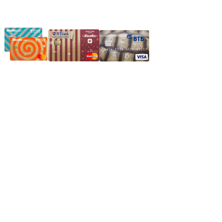
Частное производственное унитарное предприятие
"Энергостройкомплекс"
Юридический адрес: 213805, г. Бобруйск, пер. Расковой, 9
УНН 790313889
Свидетельство о регистрации
790313889 от 14.03.2006 г.
Регистрирующий орган: Бобруйский горисполком,
Зарегестрирован в торговом реестре 29.02.2016