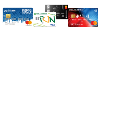
Режим работы:
Пн.-Пт.: 8.00-17.00
Сб: 9.00-14.00,
Вс.: Выходной.
*Прием заказа через корзину сайта, круглосуточно.
*Если интересуещего вас товара нет в наличии, свяжитесь с
нашим менеджером или оставьте сообщение по электронной
почте, в рабочее время ваше сообщение будет обработано.