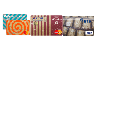
Частное производственное унитарное предприятие
"Энергостройкомплекс"
Юридический адрес: 213805, г. Бобруйск, пер. Расковой, 9
УНН 790313889
Свидетельство о регистрации
790313889 от 14.03.2006 г.
Регистрирующий орган: Бобруйский горисполком,
Зарегестрирован в торговом реестре 29.02.2016