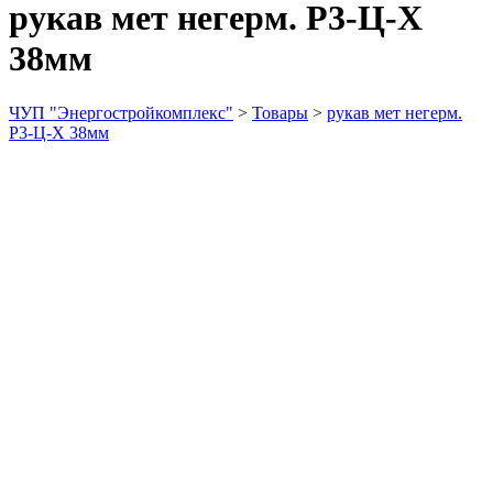
рукав мет негерм. Р3-Ц-Х
38мм
ЧУП "Энергостройкомплекс"
>
Товары
>
рукав мет негерм.
Р3-Ц-Х 38мм