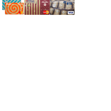
Частное производственное унитарное предприятие
"Энергостройкомплекс"
Юридический адрес: 213805, г. Бобруйск, пер. Расковой, 9
УНН 790313889
Свидетельство о регистрации
790313889 от 14.03.2006 г.
Регистрирующий орган: Бобруйский горисполком,
Зарегестрирован в торговом реестре 29.02.2016