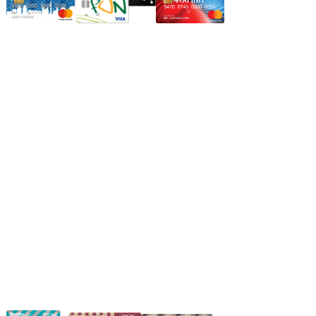
Режим работы:
Пн.-Пт.: 8.00-17.00
Сб: 9.00-14.00,
Вс.: Выходной.
*Прием заказа через корзину сайта, круглосуточно.
*Если интересуещего вас товара нет в наличии, свяжитесь с
нашим менеджером или оставьте сообщение по электронной
почте, в рабочее время ваше сообщение будет обработано.