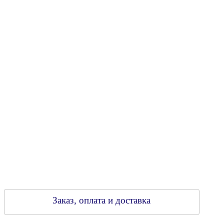
Юридический адрес: 213805, г. Бобруйск, пер. Расковой, 9
УНН 790313889
Свидетельство о регистрации
790313889 от 14.03.2006 г.
Регистрирующий орган: Бобруйский горисполком,
Зарегестрирован в торговом реестре 29.02.2016
Заказ, оплата и доставка