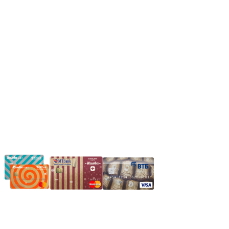
Сб: 9.00-14.00,
Вс.: Выходной.
*Прием заказа через корзину сайта, круглосуточно.
*Если интересуещего вас товара нет в наличии, свяжитесь с
нашим менеджером или оставьте сообщение по электронной
почте, в рабочее время ваше сообщение будет обработано.
Частное производственное унитарное предприятие
"Энергостройкомплекс"