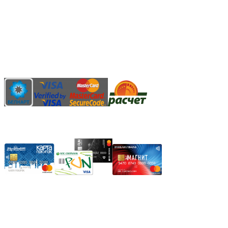
Безналичный банковский перевод
Наличными денежными средствами при самовывозе
Банковской пластиковой карточкой в режиме "онлайн"
АИС "Расчет" (ЕРИП)
Карты рассрочки:
Режим работы:
Пн.-Пт.: 8.00-17.00