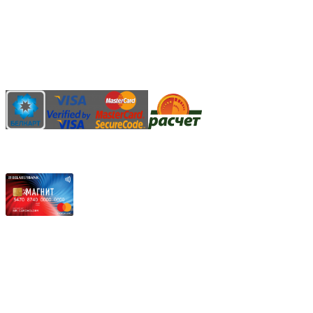
Безналичный банковский перевод
Наличными денежными средствами при самовывозе
Банковской пластиковой карточкой в режиме "онлайн"
АИС "Расчет" (ЕРИП)
Карты рассрочки:
Режим работы:
Пн.-Пт.: 8.00-17.00
Сб: 9.00-14.00,