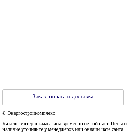
790313889 от 14.03.2006 г.
Регистрирующий орган: Бобруйский горисполком,
Зарегестрирован в торговом реестре 29.02.2016
Заказ, оплата и доставка
© Энергостройкомплекс
Каталог интернет-магазина временно не работает. Цены и
наличие уточняйте у менеджеров или онлайн-чате сайта