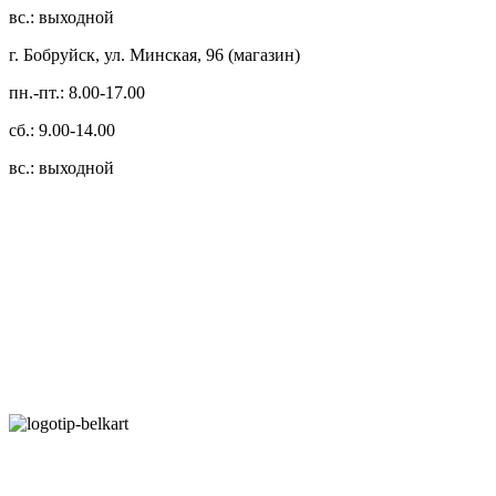
вс.: выходной
г. Бобруйск, ул. Минская, 96 (магазин)
пн.-пт.: 8.00-17.00
сб.: 9.00-14.00
вс.: выходной
3.14zdc
Способы оплаты:
Безналичный банковский перевод
Наличными денежными средствами при самовывозе
Банковской пластиковой карточкой в режиме "онлайн"
АИС "Расчет" (ЕРИП)
Карты рассрочки: