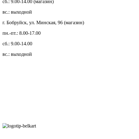
сб.: 9.00-14.00 (магазин)
вс.: выходной
г. Бобруйск, ул. Минская, 96 (магазин)
пн.-пт.: 8.00-17.00
сб.: 9.00-14.00
вс.: выходной
3.14zdc
Способы оплаты:
Безналичный банковский перевод
Наличными денежными средствами при самовывозе
Банковской пластиковой карточкой в режиме "онлайн"
АИС "Расчет" (ЕРИП)
Карты рассрочки: