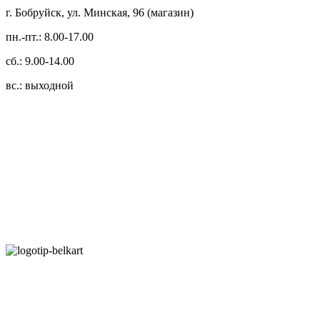
г. Бобруйск, ул. Минская, 96 (магазин)
пн.-пт.: 8.00-17.00
сб.: 9.00-14.00
вс.: выходной
3.14zdc
Способы оплаты:
Безналичный банковский перевод
Наличными денежными средствами при самовывозе
Банковской пластиковой карточкой в режиме "онлайн"
АИС "Расчет" (ЕРИП)
Карты рассрочки: