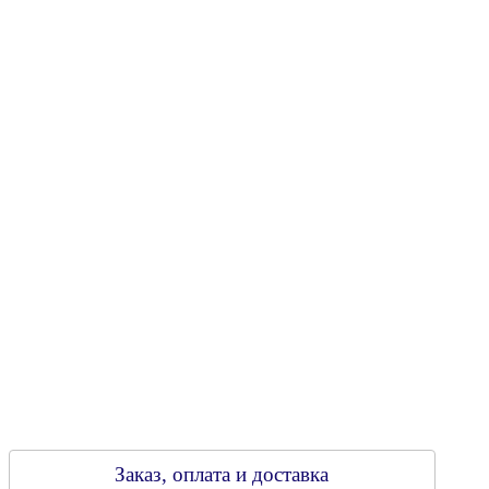
"Энергостройкомплекс"
Юридический адрес: 213805, г. Бобруйск, пер. Расковой, 9
УНН 790313889
Свидетельство о регистрации
790313889 от 14.03.2006 г.
Регистрирующий орган: Бобруйский горисполком,
Зарегестрирован в торговом реестре 29.02.2016
Заказ, оплата и доставка