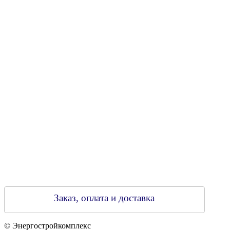
УНН 790313889
Свидетельство о регистрации
790313889 от 14.03.2006 г.
Регистрирующий орган: Бобруйский горисполком,
Зарегестрирован в торговом реестре 29.02.2016
Заказ, оплата и доставка
© Энергостройкомплекс