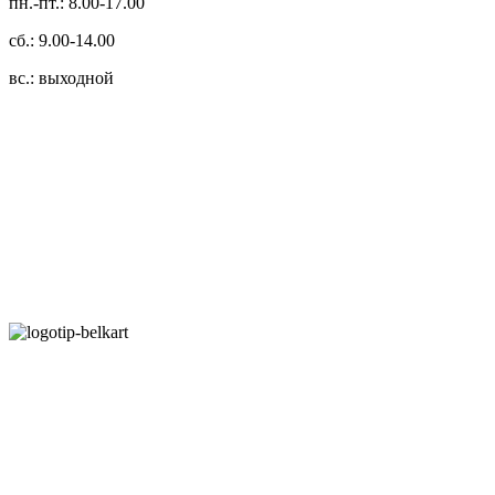
пн.-пт.: 8.00-17.00
сб.: 9.00-14.00
вс.: выходной
3.14zdc
Способы оплаты:
Безналичный банковский перевод
Наличными денежными средствами при самовывозе
Банковской пластиковой карточкой в режиме "онлайн"
АИС "Расчет" (ЕРИП)
Карты рассрочки:
Режим работы: