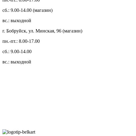
сб.: 9.00-14.00 (магазин)
вс.: выходной
г. Бобруйск, ул. Минская, 96 (магазин)
пн.-пт.: 8.00-17.00
сб.: 9.00-14.00
вс.: выходной
3.14zdc
Способы оплаты:
Безналичный банковский перевод
Наличными денежными средствами при самовывозе
Банковской пластиковой карточкой в режиме "онлайн"
АИС "Расчет" (ЕРИП)