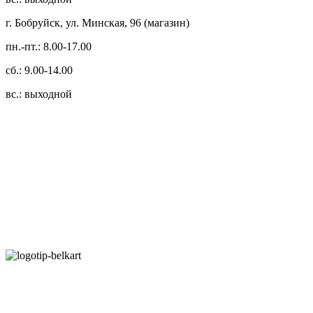
г. Бобруйск, ул. Минская, 96 (магазин)
пн.-пт.: 8.00-17.00
сб.: 9.00-14.00
вс.: выходной
3.14zdc
Способы оплаты:
Безналичный банковский перевод
Наличными денежными средствами при самовывозе
Банковской пластиковой карточкой в режиме "онлайн"
АИС "Расчет" (ЕРИП)
Карты рассрочки: