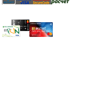
Карты рассрочки:
Режим работы:
Пн.-Пт.: 8.00-17.00
Сб: 9.00-14.00,
Вс.: Выходной.
*Прием заказа через корзину сайта, круглосуточно.
*Если интересуещего вас товара нет в наличии, свяжитесь с
нашим менеджером или оставьте сообщение по электронной
почте, в рабочее время ваше сообщение будет обработано.