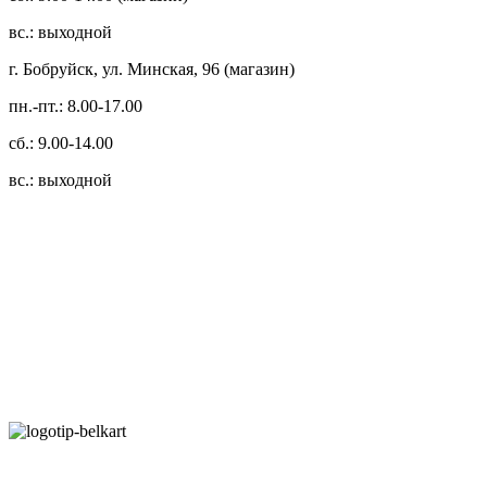
вс.: выходной
г. Бобруйск, ул. Минская, 96 (магазин)
пн.-пт.: 8.00-17.00
сб.: 9.00-14.00
вс.: выходной
3.14zdc
Способы оплаты:
Безналичный банковский перевод
Наличными денежными средствами при самовывозе
Банковской пластиковой карточкой в режиме "онлайн"
АИС "Расчет" (ЕРИП)
Карты рассрочки: