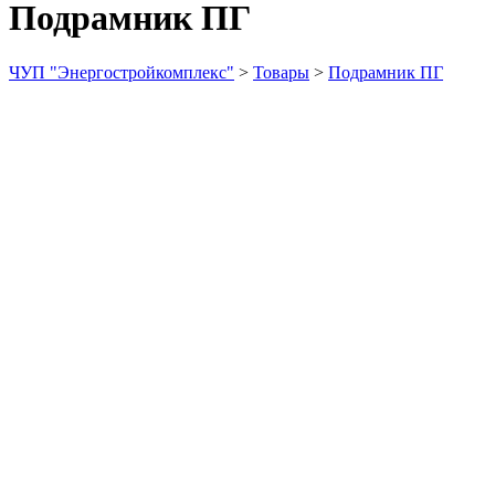
Подрамник ПГ
ЧУП "Энергостройкомплекс"
>
Товары
>
Подрамник ПГ