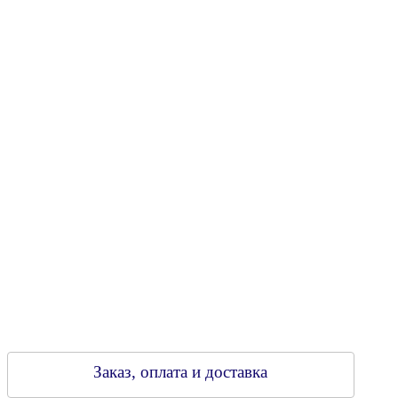
Юридический адрес: 213805, г. Бобруйск, пер. Расковой, 9
УНН 790313889
Свидетельство о регистрации
790313889 от 14.03.2006 г.
Регистрирующий орган: Бобруйский горисполком,
Зарегестрирован в торговом реестре 29.02.2016
Заказ, оплата и доставка