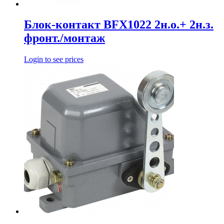
Блок-контакт BFX1022 2н.о.+ 2н.з.
фронт./монтаж
Login to see prices