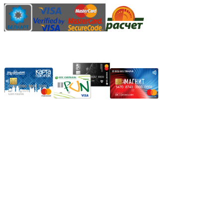
Карты рассрочки:
Режим работы:
Пн.-Пт.: 8.00-17.00
Сб: 9.00-14.00,
Вс.: Выходной.
*Прием заказа через корзину сайта, круглосуточно.
*Если интересуещего вас товара нет в наличии, свяжитесь с
нашим менеджером или оставьте сообщение по электронной
почте, в рабочее время ваше сообщение будет обработано.