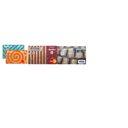
Частное производственное унитарное предприятие
"Энергостройкомплекс"
Юридический адрес: 213805, г. Бобруйск, пер. Расковой, 9
УНН 790313889
Свидетельство о регистрации
790313889 от 14.03.2006 г.