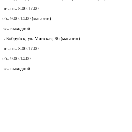
пн.-пт.: 8.00-17.00
сб.: 9.00-14.00 (магазин)
вс.: выходной
г. Бобруйск, ул. Минская, 96 (магазин)
пн.-пт.: 8.00-17.00
сб.: 9.00-14.00
вс.: выходной
3.14zdc
Способы оплаты:
Безналичный банковский перевод
Наличными денежными средствами при самовывозе
Банковской пластиковой карточкой в режиме "онлайн"
АИС "Расчет" (ЕРИП)